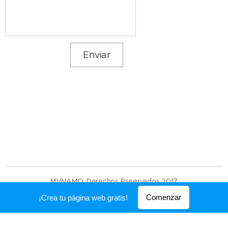
Enviar
.
MVNAMO. Derechos Rseervados 2017
Creado con
Webnode
Comenzar
¡Crea tu página web gratis!